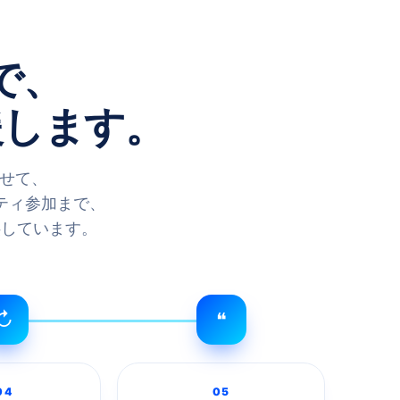
で、
援します。
わせて、
ティ参加まで、
供しています。
↻
❝
04
05