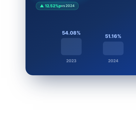
▲ 12.52%p
vs 2024
54.08%
51.16%
2023
2024