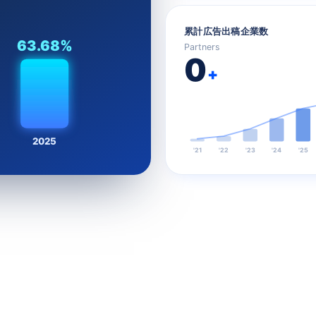
累計広告出稿企業数
63.68%
Partners
0
+
2025
'21
'22
'23
'24
'25